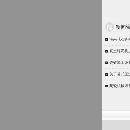
N
新闻
湖南花石陶瓷
真空练泥机
瓷砖加工设备
关于带式压滤
陶瓷机械装备