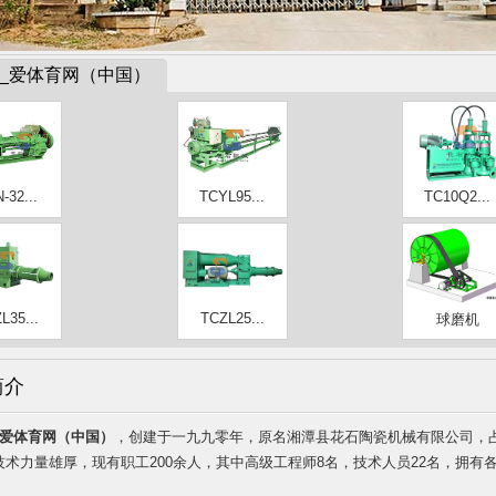
_爱体育网（中国）
-32...
TCYL95...
TC10Q2...
L35...
TCZL25...
球磨机
简介
_爱体育网（中国）
，创建于一九九零年，原名湘潭县花石陶瓷机械有限公司，占地
术力量雄厚，现有职工200余人，其中高级工程师8名，技术人员22名，拥有