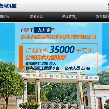
公司简介
新闻资讯
爱体育网_
联系我
爱体育网
（中国）